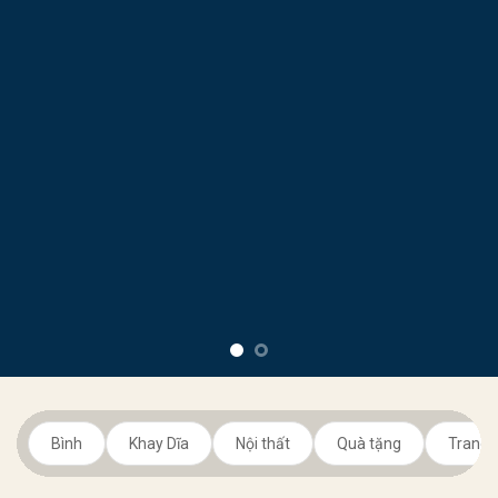
Bình
Khay Dĩa
Nội thất
Quà tặng
Trang t