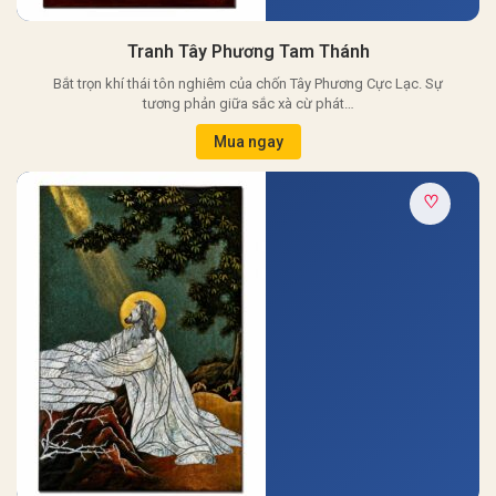
Tranh Tây Phương Tam Thánh
Bắt trọn khí thái tôn nghiêm của chốn Tây Phương Cực Lạc. Sự
tương phản giữa sắc xà cừ phát…
Mua ngay
♡