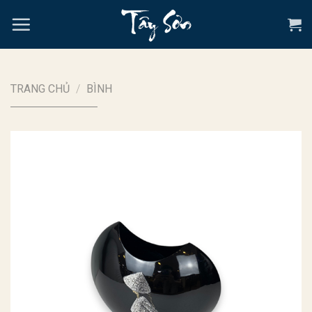
Chuyển
đến
nội
dung
TRANG CHỦ
/
BÌNH