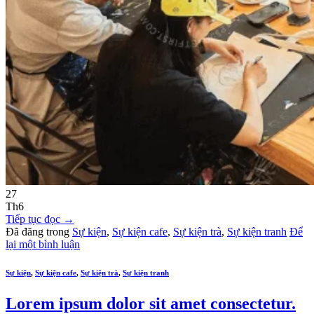
27
Th6
Tiếp tục đọc
→
Đã đăng trong
Sự kiện
,
Sự kiện cafe
,
Sự kiện trà
,
Sự kiện tranh
Để
lại một bình luận
Sự kiện
,
Sự kiện cafe
,
Sự kiện trà
,
Sự kiện tranh
Lorem ipsum dolor sit amet consectetur.