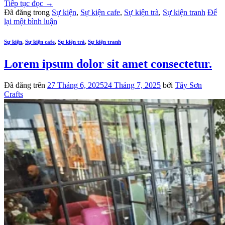
Tiếp tục đọc
→
Đã đăng trong
Sự kiện
,
Sự kiện cafe
,
Sự kiện trà
,
Sự kiện tranh
Để
lại một bình luận
Sự kiện
,
Sự kiện cafe
,
Sự kiện trà
,
Sự kiện tranh
Lorem ipsum dolor sit amet consectetur.
Đã đăng trên
27 Tháng 6, 2025
24 Tháng 7, 2025
bởi
Tây Sơn
Crafts