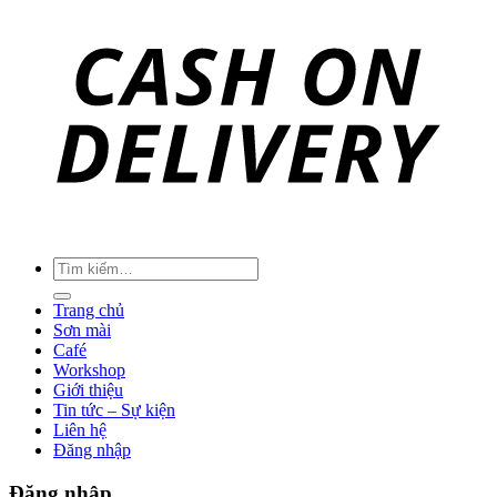
Tìm
kiếm:
Trang chủ
Sơn mài
Café
Workshop
Giới thiệu
Tin tức – Sự kiện
Liên hệ
Đăng nhập
Đăng nhập