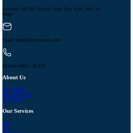
Address: 198 Vo Thi Sau, Xuan Hoa Ward, Ho Chi
Minh
Email: sales@taysoncrafts.com
Hotline: 0903 124 379
About Us
Our Process
News & Events
Contact Us
Our Services
Art
Cafe