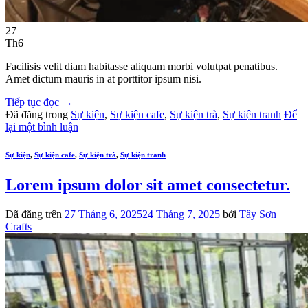
27
Th6
Facilisis velit diam habitasse aliquam morbi volutpat penatibus.
Amet dictum mauris in at porttitor ipsum nisi.
Tiếp tục đọc
→
Đã đăng trong
Sự kiện
,
Sự kiện cafe
,
Sự kiện trà
,
Sự kiện tranh
Để
lại một bình luận
Sự kiện
,
Sự kiện cafe
,
Sự kiện trà
,
Sự kiện tranh
Lorem ipsum dolor sit amet consectetur.
Đã đăng trên
27 Tháng 6, 2025
24 Tháng 7, 2025
bởi
Tây Sơn
Crafts