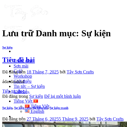
Chuyển
đến
nội
dung
Lưu trữ Danh mục:
Sự kiện
Sự kiện
Tiêu đề bài
Trang chủ
Sơn mài
Café
Đã đăng trên
18 Tháng 7, 2025
bởi
Tây Sơn Crafts
Workshop
Giới thiệu
ádasdasdasd
Tin tức – Sự kiện
Tiếp tục đọc
→
Liên hệ
Đã đăng trong
Sự kiện
Để lại một bình luận
Tiếng Việt
Tiếng Việt
Sự kiện
,
Sự kiện cafe
,
Sự kiện trà
,
Sự kiện tranh
English
Đã đăng trên
27 Tháng 6, 2025
5 Tháng 9, 2025
bởi
Tây Sơn Crafts