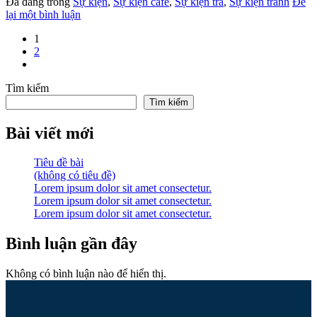
Đã đăng trong
Sự kiện
,
Sự kiện cafe
,
Sự kiện trà
,
Sự kiện tranh
Để
lại một bình luận
1
2
Tìm kiếm
Tìm kiếm
Bài viết mới
Tiêu đề bài
(không có tiêu đề)
Lorem ipsum dolor sit amet consectetur.
Lorem ipsum dolor sit amet consectetur.
Lorem ipsum dolor sit amet consectetur.
Bình luận gần đây
Không có bình luận nào để hiển thị.