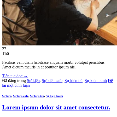
27
Th6
Facilisis velit diam habitasse aliquam morbi volutpat penatibus.
Amet dictum mauris in at porttitor ipsum nisi.
Tiếp tục đọc
→
Đã đăng trong
Sự kiện
,
Sự kiện cafe
,
Sự kiện trà
,
Sự kiện tranh
Để
lại một bình luận
Sự kiện
,
Sự kiện cafe
,
Sự kiện trà
,
Sự kiện tranh
Lorem ipsum dolor sit amet consectetur.