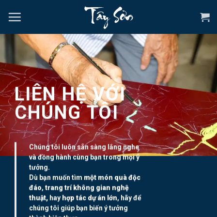
Chuyển
đến
nội
dung
LIÊN HỆ VỚI
CHÚNG TÔI
Chúng tôi luôn sẵn sàng lắng nghe
và đồng hành cùng bạn trong mọi ý
tưởng.
Dù bạn muốn tìm
một món quà độc
đáo
,
trang trí không gian nghệ
thuật,
hay
hợp tác dự án lớn
, hãy để
chúng tôi giúp bạn biến ý tưởng