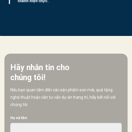
thành hiện thực.
Hãy nhắn tin cho
chúng tôi!
Nếu bạn quan tâm đến các sản phẩm sơn mài, quà tặng
nghệ thuật hoặc cần tư vấn dự án trang trí, hãy kết nối với
chúng tôi:
Họ và tên: