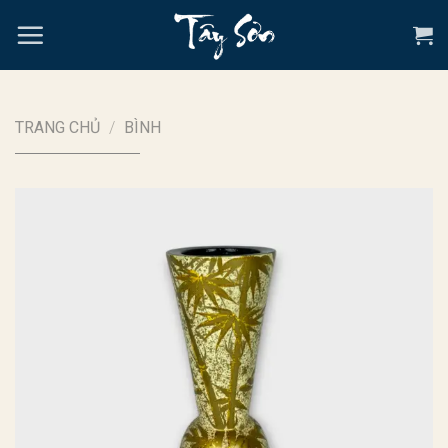
Chuyển
đến
nội
dung
TRANG CHỦ
/
BÌNH