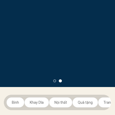
Bình
Khay Dĩa
Nội thất
Quà tặng
Trang t