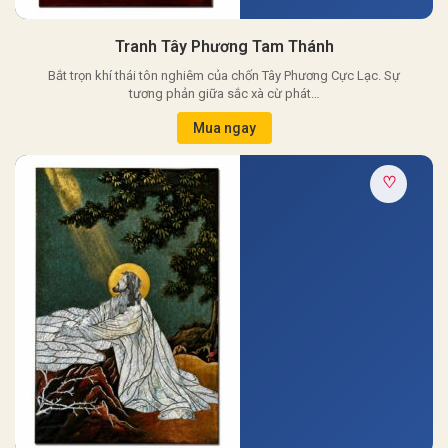
Tranh Tây Phương Tam Thánh
Bắt trọn khí thái tôn nghiêm của chốn Tây Phương Cực Lạc. Sự
tương phản giữa sắc xà cừ phát…
Mua ngay
♡