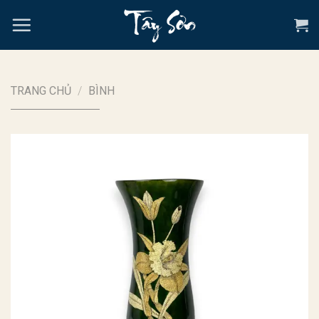
Chuyển
đến
nội
dung
TRANG CHỦ
/
BÌNH