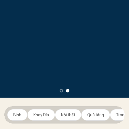
Bình
Khay Dĩa
Nội thất
Quà tặng
Trang t