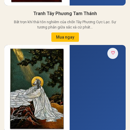
Tranh Tây Phương Tam Thánh
Bắt trọn khí thái tôn nghiêm của chốn Tây Phương Cực Lạc. Sự
tương phản giữa sắc xà cừ phát…
Mua ngay
♡