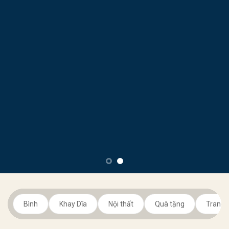
Bình
Khay Dĩa
Nội thất
Quà tặng
Trang t