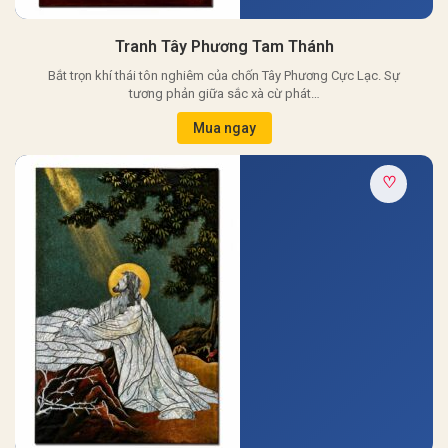
Tranh Tây Phương Tam Thánh
Bắt trọn khí thái tôn nghiêm của chốn Tây Phương Cực Lạc. Sự
tương phản giữa sắc xà cừ phát…
Mua ngay
♡