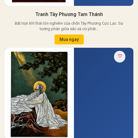
Tranh Tây Phương Tam Thánh
Bắt trọn khí thái tôn nghiêm của chốn Tây Phương Cực Lạc. Sự
tương phản giữa sắc xà cừ phát…
Mua ngay
♡