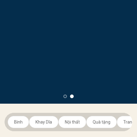
Bình
Khay Dĩa
Nội thất
Quà tặng
Trang t