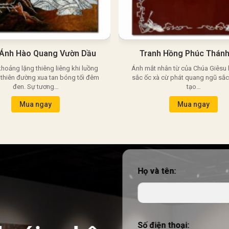
 Ánh Hào Quang Vườn Dầu
Tranh Hồng Phúc Thán
khoảng lặng thiêng liêng khi luồng
Ánh mắt nhân từ của Chúa Giêsu
thiên đường xua tan bóng tối đêm
sắc ốc xà cừ phát quang ngũ sắc 
đen. Sự tương…
tạo…
Mua ngay
Mua ngay
Họ và tên:
Số điện thoại: