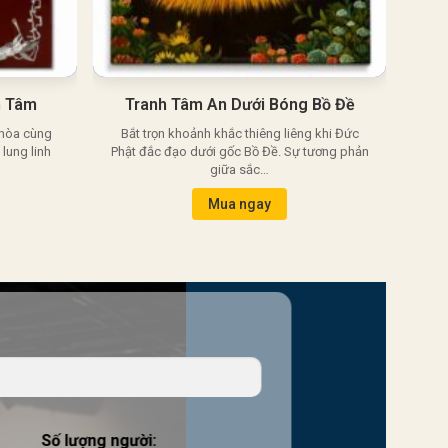
h Tâm
Tranh Tâm An Dưới Bóng Bồ Đề
 hòa cùng
Bắt trọn khoảnh khắc thiêng liêng khi Đức
Hình
lung linh
Phật đắc đạo dưới gốc Bồ Đề. Sự tương phản
lòn
giữa sắc…
Mua ngay
Số lượng người: