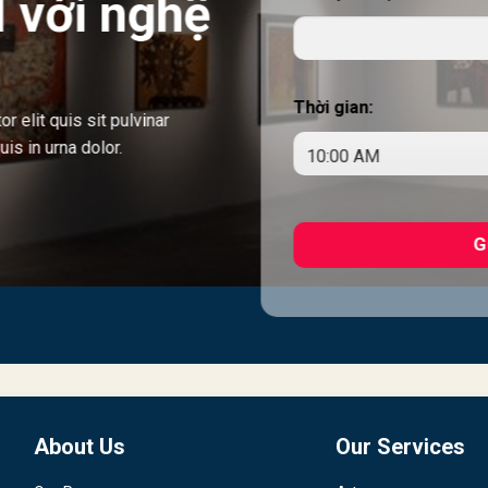
l với nghệ
Thời gian:
 elit quis sit pulvinar
quis in urna dolor.
About Us
Our Services