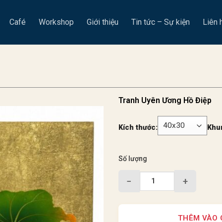
Café
Workshop
Giới thiệu
Tin tức – Sự kiện
Liên 
Tranh Uyên Ương Hồ Điệp
Kích thước:
Khu
Số lượng
−
+
THÊM VÀO 