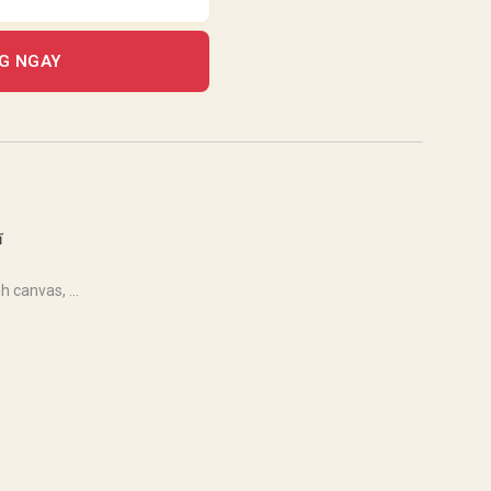
G NGAY
ĩ
 canvas, ...