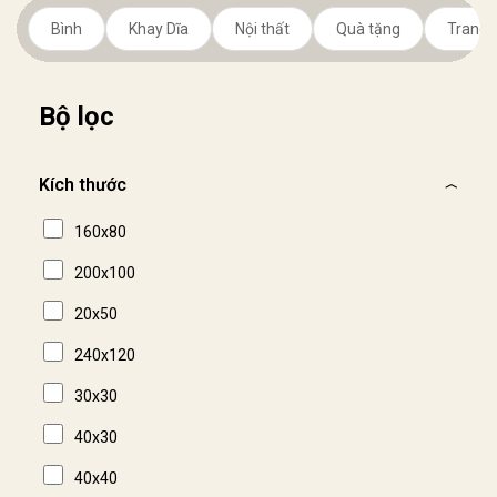
Bình
Khay Dĩa
Nội thất
Quà tặng
Trang t
Bộ lọc
Kích thước
160x80
200x100
20x50
240x120
30x30
40x30
40x40