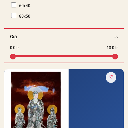
60x40
80x50
Giá
0.0 tr
10.0 tr
♡