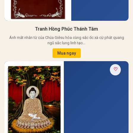
Tranh Hồng Phúc Thánh Tâm
Ánh mắt nhân từ của Chúa Giêsu hòa cùng sắc ốc xà cừ phát quang
ngũ sắc lung linh tạo…
Mua ngay
♡