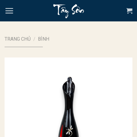
Chuyển
đến
nội
dung
TRANG CHỦ
/
BÌNH