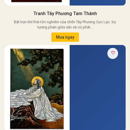
Tranh Tây Phương Tam Thánh
Bắt trọn khí thái tôn nghiêm của chốn Tây Phương Cực Lạc. Sự
tương phản giữa sắc xà cừ phát…
Mua ngay
♡