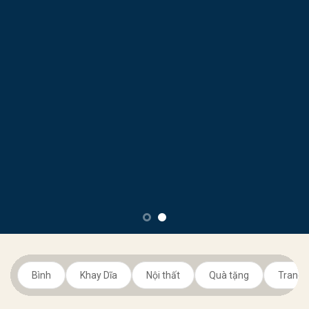
Bình
Khay Dĩa
Nội thất
Quà tặng
Trang t