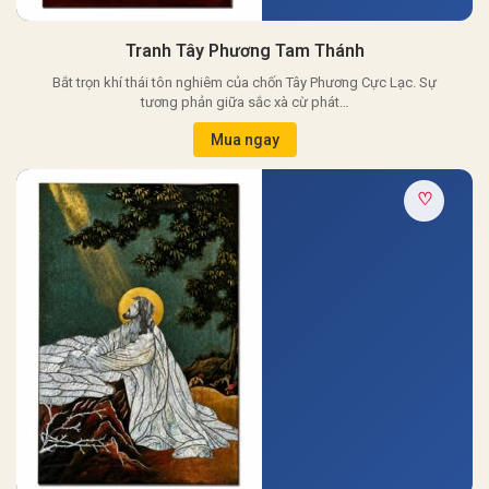
Tranh Tây Phương Tam Thánh
Bắt trọn khí thái tôn nghiêm của chốn Tây Phương Cực Lạc. Sự
tương phản giữa sắc xà cừ phát…
Mua ngay
♡