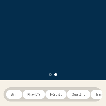
Bình
Khay Dĩa
Nội thất
Quà tặng
Trang t