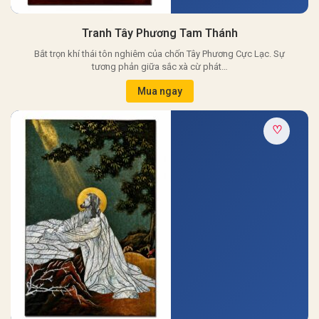
Tranh Tây Phương Tam Thánh
Bắt trọn khí thái tôn nghiêm của chốn Tây Phương Cực Lạc. Sự
tương phản giữa sắc xà cừ phát…
Mua ngay
♡