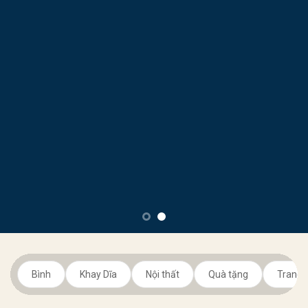
Bình
Khay Dĩa
Nội thất
Quà tặng
Trang t